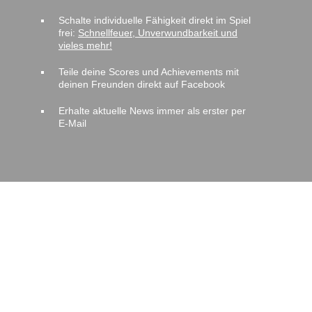
Schalte individuelle Fähigkeit direkt im Spiel
frei:
Schnellfeuer, Unverwundbarkeit und
vieles mehr!
Teile deine Scores und Achievements mit
deinen Freunden direkt auf Facebook
Erhalte aktuelle News immer als erster per
E-Mail
BUCHUNG
Die Buchung kannst du bequem über unser
Online-Formular
vornehmen. Falls du doch
noch Fragen haben solltest, findest du
hier
unsere Kontaktdaten
.
DIE ARENA BEI FACEBOOK