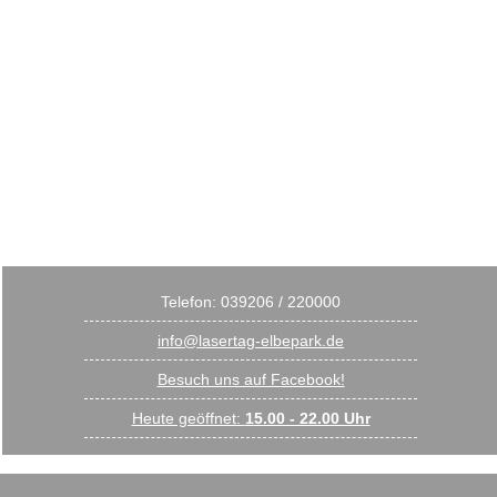
Was ist Lasertag?
Spielregeln
FAQ
Preise und Angebote
Einzelpreis
Kindergeburtstag
Junggesellenabschied
Firmenfeier / Teambuilding
Schulausflug / Wandertag
Kontakt
Gutscheine
Buchen
Telefon: 039206 / 220000
info@lasertag-elbepark.de
Besuch uns auf Facebook!
Heute geöffnet:
15.00 - 22.00 Uhr