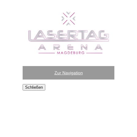
Zur Navigation
Schließen
Home
Aktuelles
Das Spiel
Membercard
Levelsystem
Achievements
Targets
Die Arena