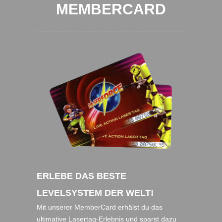
MEMBERCARD
ERLEBE DAS BESTE
LEVELSYSTEM DER WELT!
Mit unserer MemberCard erhälst du das
ultimative Lasertag-Erlebnis und sparst dazu